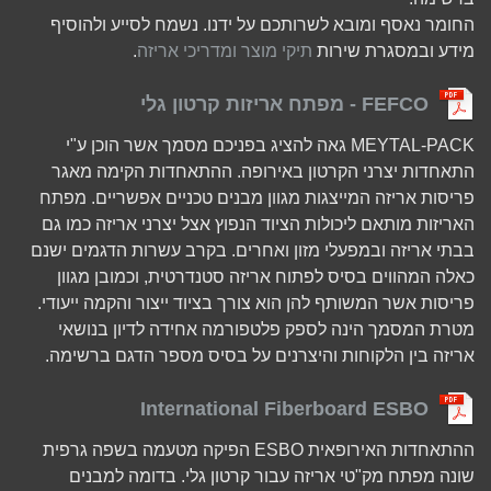
החומר נאסף ומובא לשרותכם על ידנו. נשמח לסייע ולהוסיף
מידע ובמסגרת שירות
תיקי מוצר ומדריכי אריזה
.
FEFCO - מפתח אריזות קרטון גלי
MEYTAL-PACK גאה להציג בפניכם מסמך אשר הוכן ע"י
התאחדות יצרני הקרטון באירופה. ההתאחדות הקימה מאגר
פריסות אריזה המייצגות מגוון מבנים טכניים אפשריים. מפתח
האריזות מותאם ליכולות הציוד הנפוץ אצל יצרני אריזה כמו גם
בבתי אריזה ובמפעלי מזון ואחרים. בקרב עשרות הדגמים ישנם
כאלה המהווים בסיס לפתוח אריזה סטנדרטית, וכמובן מגוון
פריסות אשר המשותף להן הוא צורך בציוד ייצור והקמה ייעודי.
מטרת המסמך הינה לספק פלטפורמה אחידה לדיון בנושאי
אריזה בין הלקוחות והיצרנים על בסיס מספר הדגם ברשימה.
International Fiberboard ESBO
ההתאחדות האירופאית ESBO הפיקה מטעמה בשפה גרפית
שונה מפתח מק"טי אריזה עבור קרטון גלי. בדומה למבנים